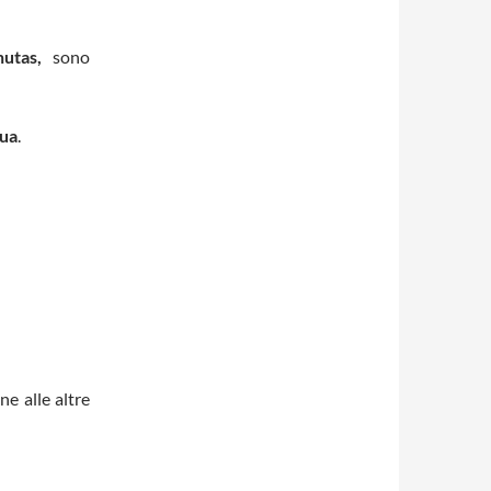
hutas,
sono
qua
.
ne alle altre