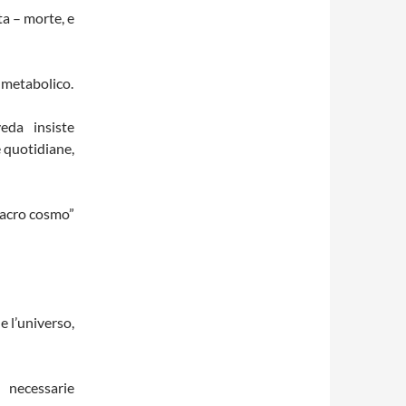
ta – morte, e
o metabolico.
eda insiste
 quotidiane,
 macro cosmo”
e l’universo,
necessarie