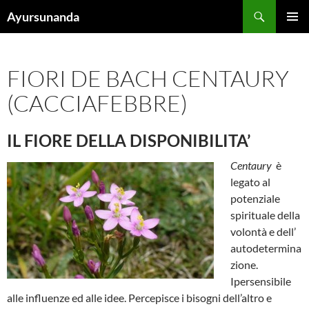
Vai
Cerca
Ayursunanda
al
MENU
contenuto
PRINCI
FIORI DE BACH CENTAURY
(CACCIAFEBBRE)
IL FIORE DELLA DISPONIBILITA’
Centaury
è
legato al
potenziale
spirituale della
volontà e dell’
autodetermina
zione.
Ipersensibile
alle influenze ed alle idee. Percepisce i bisogni dell’altro e