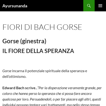
Vai
Cerca
Ayursunanda
al
MENU
contenuto
PRINCI
FIORI DI BACH GORSE
Gorse (ginestra)
IL FIORE DELLA SPERANZA
Gorse
incarna il potenziale spirituale della speranza e
dell’ottimismo.
Edward Bach scrive..
“Per la disperazione veramente grande, per
coloro che hanno perso la speranza che si possa fare ancora
qualcosa per loro. Persuadendoli, o per far piacere agli altri, questi
individui possono tentare vari trattamenti, ma nello stesso tempo