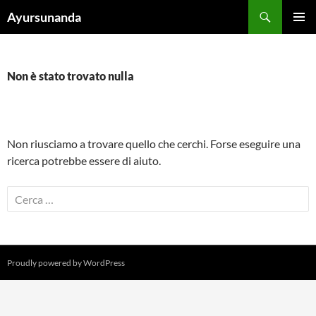
Vai
Cerca
Ayursunanda
al
MENU
contenuto
PRINCI
Non è stato trovato nulla
Non riusciamo a trovare quello che cerchi. Forse eseguire una
ricerca potrebbe essere di aiuto.
Ricerca
per:
Proudly powered by WordPress