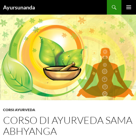
Vai
Cerca
Ayursunanda
al
MENU
contenuto
PRINCI
CORSI AYURVEDA
CORSO DI AYURVEDA SAMA
ABHYANGA