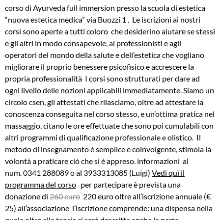
corso di Ayurveda full immersion presso la scuola di estetica
“nuova estetica medica” via Buozzi 1 . Le iscrizioni ai nostri
corsi sono aperte a tutti coloro che desiderino aiutare se stessi
e gli altri in modo consapevole, ai professionisti e agli
operatori del mondo della salute e dell’estetica che vogliano
migliorare il proprio benessere psicofisico e accrescere la
propria professionalità I corsi sono strutturati per dare ad
ogni livello delle nozioni applicabili immediatamente. Siamo un
circolo csen, gli attestati che rilasciamo, oltre ad attestare la
conoscenza conseguita nel corso stesso, e un’ottima pratica nel
massaggio, citano le ore effettuate che sono poi cumulabili con
altri programmi di qualificazione professionale e olistico. Il
metodo di insegnamento è semplice e coinvolgente, stimola la
volontà a praticare ciò che si è appreso. informazioni al
num. 0341 288089 o al 3933313085 (Luigi)
Vedi quì il
programma del corso
per partecipare è prevista una
donazione di
260 euro
220 euro oltre all’iscrizione annuale (€
25) all’associazione l’iscrizione comprende: una dispensa nella
quale oltre alla teoria ci sarà descritta anche la parte