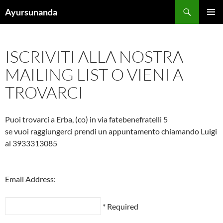
Vai
Cerca
Ayursunanda
al
MENU
contenuto
PRINCI
ISCRIVITI ALLA NOSTRA
MAILING LIST O VIENI A
TROVARCI
Puoi trovarci a Erba, (co) in via fatebenefratelli 5
se vuoi raggiungerci prendi un appuntamento chiamando Luigi
al 3933313085
Email Address:
* Required