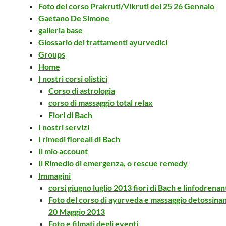
Foto del corso Prakruti/Vikruti del 25 26 Gennaio
Gaetano De Simone
galleria base
Glossario dei trattamenti ayurvedici
Groups
Home
I nostri corsi olistici
Corso di astrologia
corso di massaggio total relax
Fiori di Bach
I nostri servizi
I rimedi floreali di Bach
Il mio account
Il Rimedio di emergenza, o rescue remedy
Immagini
corsi giugno luglio 2013 fiori di Bach e linfodrenan
Foto del corso di ayurveda e massaggio detossinan
20 Maggio 2013
Foto e filmati degli eventi