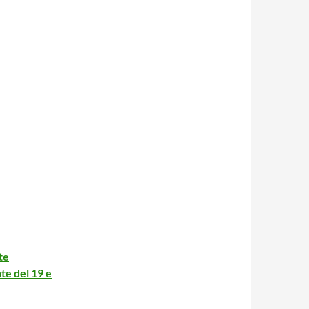
te
te del 19 e