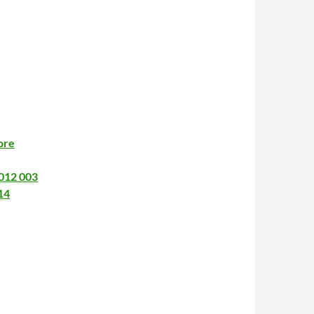
ore
2012 003
14