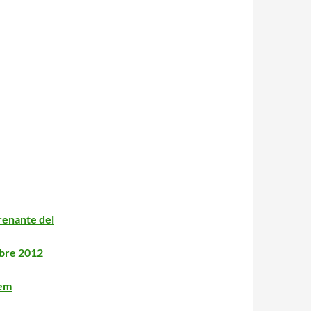
renante del
mbre 2012
Nem