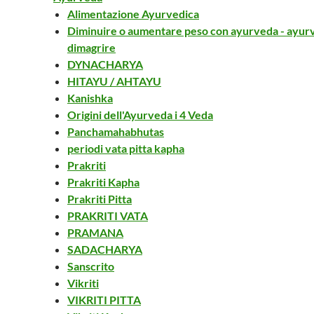
Alimentazione Ayurvedica
Diminuire o aumentare peso con ayurveda - ayur
dimagrire
DYNACHARYA
HITAYU / AHTAYU
Kanishka
Origini dell'Ayurveda i 4 Veda
Panchamahabhutas
periodi vata pitta kapha
Prakriti
Prakriti Kapha
Prakriti Pitta
PRAKRITI VATA
PRAMANA
SADACHARYA
Sanscrito
Vikriti
VIKRITI PITTA